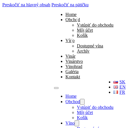
Preskočiť na hlavný obsah
Preskočiť na pätičku
Home
Obchod
Vstúpiť do obchodu
Môj účet
Košík
Víno
Dostupné vína
Archív
Vinár
Vinárstvo
Vinohrad
Galéria
Kontakt
SK
EN
FR
Home
Obchod
Vstúpiť do obchodu
Môj účet
Košík
Víno