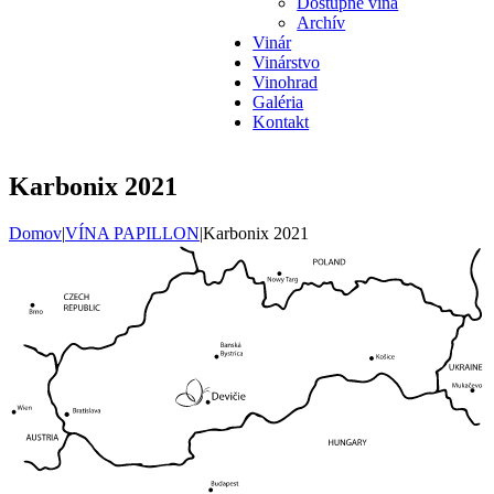
Dostupné vína
Archív
Vinár
Vinárstvo
Vinohrad
Galéria
Kontakt
Karbonix 2021
Domov
|
VÍNA PAPILLON
|
Karbonix 2021